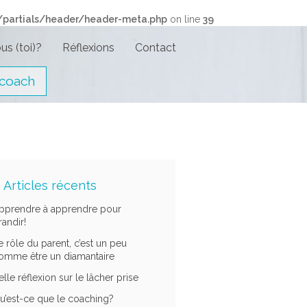
/partials/header/header-meta.php
on line
39
us (toi)?
Réflexions
Contact
 coach
Articles récents
pprendre à apprendre pour
randir!
e rôle du parent, c’est un peu
omme être un diamantaire
elle réflexion sur le lâcher prise
u’est-ce que le coaching?