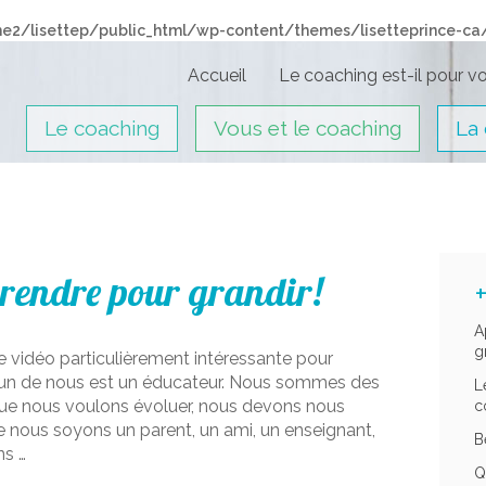
e2/lisettep/public_html/wp-content/themes/lisetteprince-ca
Accueil
Le coaching est-il pour vo
Le coaching
Vous et le coaching
La
rendre pour grandir!
A
g
e vidéo particulièrement intéressante pour
cun de nous est un éducateur. Nous sommes des
L
que nous voulons évoluer, nous devons nous
c
nous soyons un parent, un ami, un enseignant,
B
ns …
Q